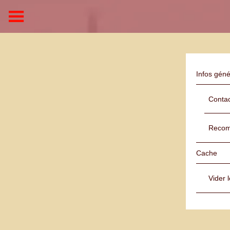
Infos géné
Contac
Recomm
Cache
Vider 