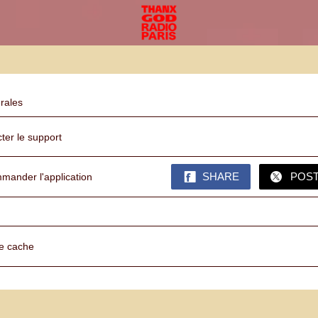
rales
ter le support
ander l'application
SHARE
POS
le cache